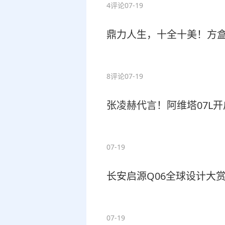
4评论
07-19
鼎力人生，十全十美！方盒子
8评论
07-19
张凌赫代言！阿维塔07L开启
07-19
长安启源Q06全球设计大
07-19