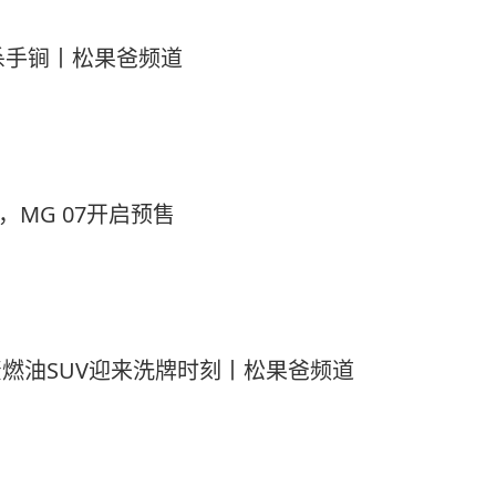
两个杀手锏丨松果爸频道
，MG 07开启预售
资燃油SUV迎来洗牌时刻丨松果爸频道