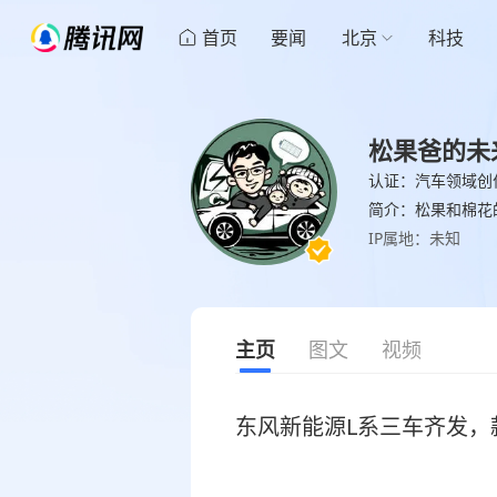
首页
要闻
北京
科技
松果爸的未
认证：汽车领域创
简介：松果和棉花
IP属地：未知
主页
图文
视频
东风新能源L系三车齐发，