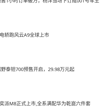
S预售1小时订单破万，杨洋当场下订成001号车主
纯电轿跑风云A9全球上市
泰钽700预售开启，29.98万元起
东风奕派M8正式上市,全系满配华为乾崑六件套