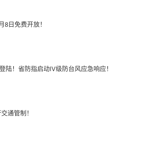
月8日免费开放！
海登陆！省防指启动Ⅳ级防台风应急响应！
行交通管制！