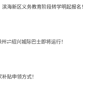
区、滨海新区义务教育阶段转学明起报名！
嵊州⇌绍兴城际巴士即将运行！
安家补贴申领方式！