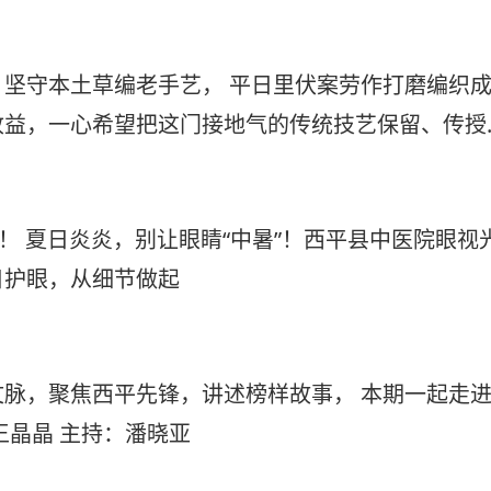
盼君再来品尝牛肉汤，”生意可以等待，陪伴不容
相逢
坚守本土草编老手艺， 平日里伏案劳作打磨编织
收益，一心希望把这门接地气的传统技艺保留、传授
”！ 夏日炎炎，别让眼睛“中暑”！西平县中医院眼视
日护眼，从细节做起
脉，聚焦西平先锋，讲述榜样故事， 本期一起走
王晶晶 主持：潘晓亚