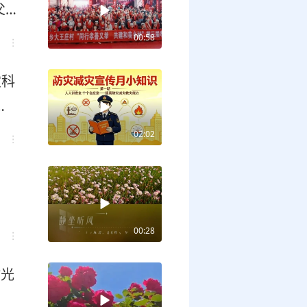
父
乡
00:58
灾科
路
02:02
00:28
时光