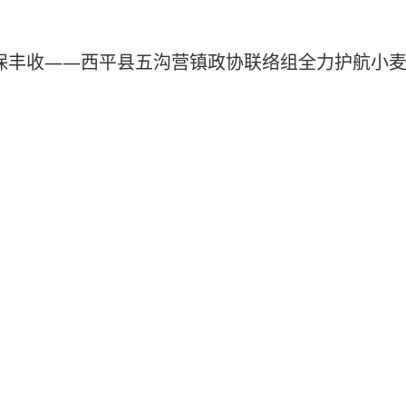
保丰收——西平县五沟营镇政协联络组全力护航小
西平县芦庙乡2026年“书香芦庙”全民阅读活动正
—西平县柏苑王店小学开展世界读书日主题系列活