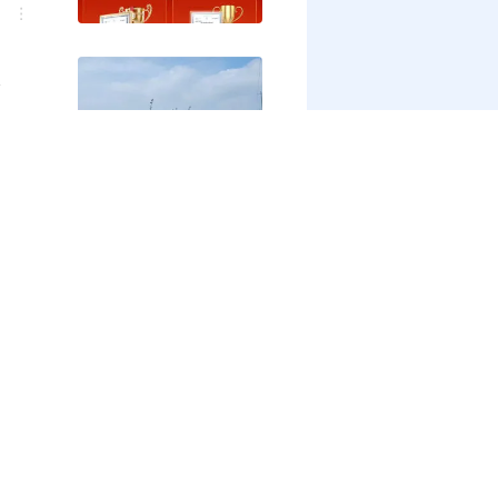
麦
式开
动