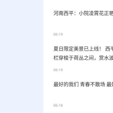
河南西平：小院凌霄花正
06-19
夏日限定美景已上线！ 西
栏穿梭于荷丛之间，赏水
苑赏荷、漫步、吹风，尽
06-19
最好的我们 青春不散场 最
06-18