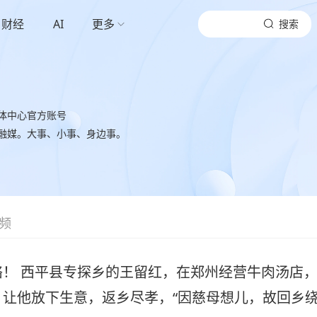
财经
AI
更多
搜索
体中心官方账号
融媒。大事、小事、身边事。
频
！ 西平县专探乡的王留红，在郑州经营牛肉汤店，
让他放下生意，返乡尽孝，“因慈母想儿，故回乡