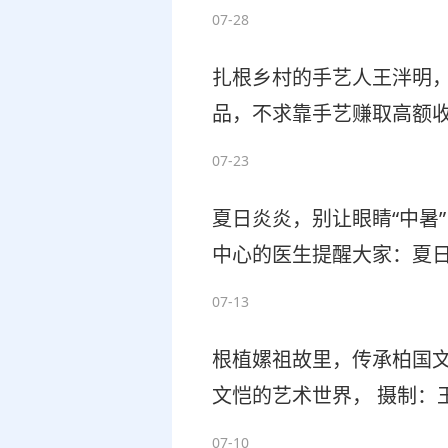
陪伴，待到秋风起落叶黄，
07-28
席，待到立秋，再与食客
扎根乡村的手艺人王泮明，
品，不求靠手艺赚取高额
乡里邻里
07-23
夏日炎炎，别让眼睛“中暑
中心的医生提醒大家：夏
07-13
根植嫘祖故里，传承柏国文
文恺的艺术世界， 摄制：
07-10