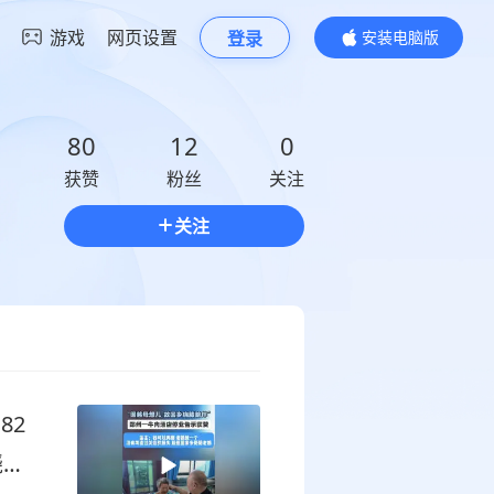
游戏
网页设置
登录
安装电脑版
内容更精彩
80
12
0
获赞
粉丝
关注
关注
82
绕膝