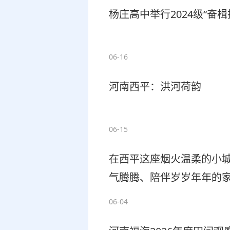
杨庄高中举行2024级“奋
06-16
河南西平：洪河荷韵
06-15
在西平这座烟火温柔的小
气腾腾、陪伴岁岁年年的
聚，大盘鸡早已深深融进
06-04
全国的老牌美味“老狼大盘鸡