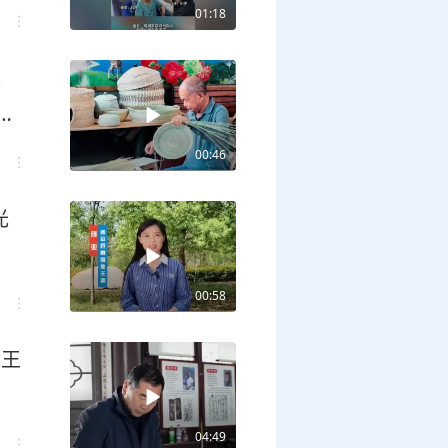
缺
01:18
成
给
00:46
光
00:58
进王
04:49