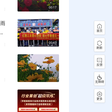
00:17
冒雨
首页
暖
00:45
刷新
反馈
00:23
无障碍
更多