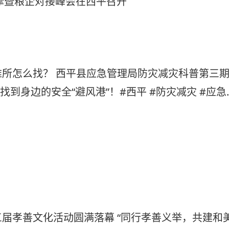
观摩暨粮企对接峰会在西平召开
所怎么找？ 西平县应急管理局防灾减灾科普第三
找到身边的安全“避风港”！#西平 #防灾减灾 #应急
难 #灾害自救 #人人讲安全个个会应急 记者：姚远
届孝善文化活动圆满落幕 “同行孝善义举，共建和