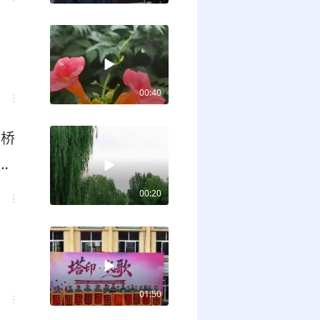
00:40
看桥
化
00:20
01:50