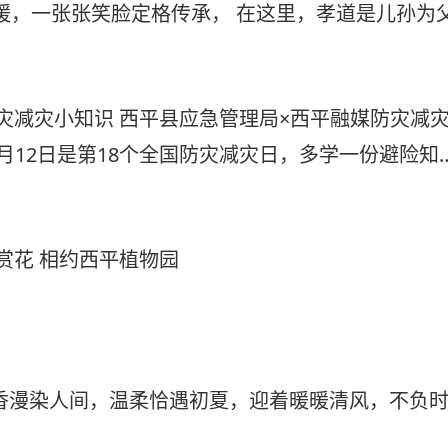
暖，一张张笑脸定格传承， 在这里，孝道是儿孙为
里间一句贴心的问候，更是刻在大王庄骨子里的淳朴
让敬老爱老的美德在和美乡村代代相传， 摄制：王
防灾减灾小知识 西平县应急管理局×西平融媒防灾减
月12日是第18个全国防灾减灾日，多学一份避险知
后续还有持续一个月的系列科普内容，关注我们不迷
赏花 相约西平植物园
香漫染人间，温柔恰遇初夏，迎着暖暖清风，不负