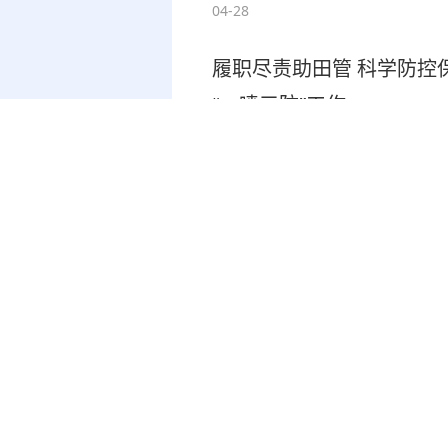
04-28
履职尽责助田管 科学防控
“一喷三防”工作
04-25
书香润芦庙 阅读伴成长——
展
04-24
书香沁校园 竹韵润童心—
04-24