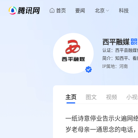
首页
要闻
北京
科技
西平融媒
认证：西平县融媒
简介：知西平、看
IP属地：河南
主页
图文
视频
小视
一纸诗意停业告示火遍网络
岁老母亲一通思念的电话，