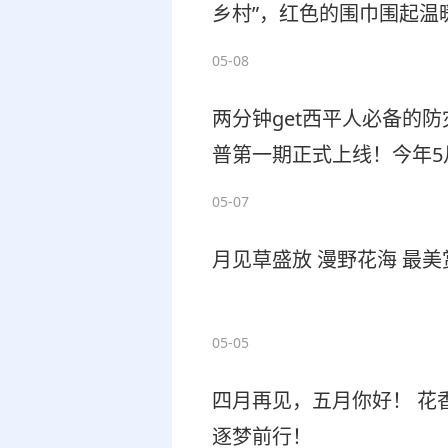
乡村”，红色的围巾围起温
母敬上的一杯热茶，是邻
05-08
风， 孝善传家，家和业兴，
两分钟get西平人必备的
晶晶
普第一期正式上线！今年5
识，就多一分安全保障！
05-07
月见草盛放 漫野花海 最美
05-05
四月再见，五月你好！ 花
逐梦前行！