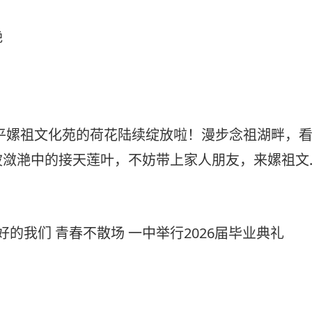
艳
平嫘祖文化苑的荷花陆续绽放啦！漫步念祖湖畔，
波潋滟中的接天莲叶，不妨带上家人朋友，来嫘祖文
享这份惬意的夏日荷韵之美吧
好的我们 青春不散场 一中举行2026届毕业典礼