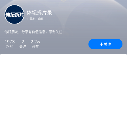
体坛拆片录
IP属地：
山东
你好朋友，分享有价值信息，感谢关注
1973
2
2.2w
关注
粉丝
关注
获赞