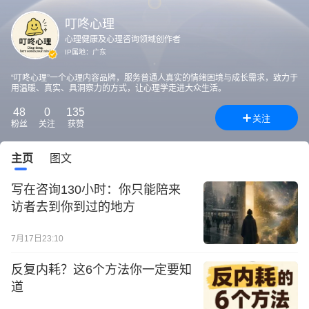
叮咚心理
心理健康及心理咨询领域创作者
IP属地：
广东
“叮咚心理”一个心理内容品牌，服务普通人真实的情绪困境与成长需求，致力于
用温暖、真实、具洞察力的方式，让心理学走进大众生活。
48
0
135
关注
粉丝
关注
获赞
主页
图文
写在咨询130小时：你只能陪来
访者去到你到过的地方
7月17日23:10
反复内耗？这6个方法你一定要知
道