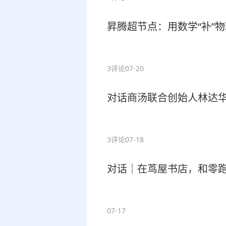
昇腾超节点：用数学“补”
3评论
07-20
对话商汤联合创始人林达华
3评论
07-18
对话｜在茑屋书店，和零跑
07-17