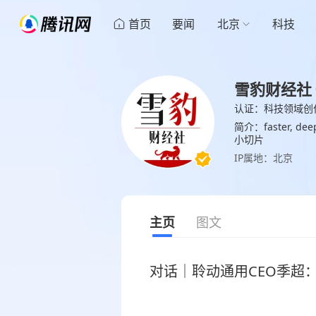
首页
要闻
北京
科技
雪豹财经社
认证：科技领域创
简介：faster, deeper and wiser. 
小切片
IP属地：北京
主页
图文
对话｜聆动通用CEO季超