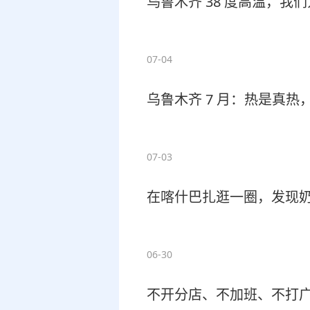
乌鲁木齐 38 度高温，我
07-04
乌鲁木齐 7 月：热是真热
07-03
在喀什巴扎逛一圈，发现
06-30
不开分店、不加班、不打广