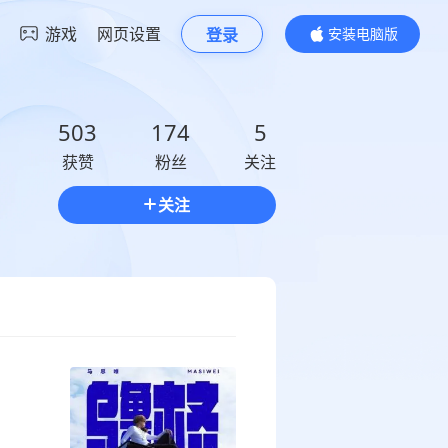
游戏
网页设置
登录
安装电脑版
内容更精彩
503
174
5
获赞
粉丝
关注
关注