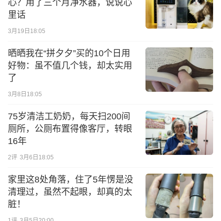
心？用了三个月净水器，说说心
里话
3月19日18:05
晒晒我在“拼夕夕”买的10个日用
好物：虽不值几个钱，却太实用
了
3月8日18:05
75岁清洁工奶奶，每天扫200间
厕所，公厕布置得像客厅，转眼
16年
2
评
3月6日18:05
家里这8处角落，住了5年愣是没
清理过，虽然不起眼，却真的太
脏！
1
评
3月5日20:00