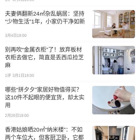
夫妻俩翻新24㎡杂乱蜗居：坚持
“少物生活”1年，小家仍干净如新
3月4日18:00
别再吹“金属衣柜”了！放弃板材
衣柜去做它，简直是丢西瓜捡芝
麻
1
评
3月1日18:00
哪些“拼夕夕”家居好物值得买？
这10件不起眼的便宜货，却太实
用
2月26日18:00
香港姑娘晒20㎡“纳米楼”：不如
两个车位大，但客厨卫卧，它都