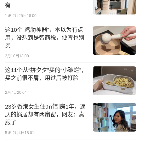
有
1
评
2月25日18:00
这10个“鸡肋神器”，本以为有点
用，没想到是智商税，便宜也别
买
2月10日18:00
这11个从“拼夕夕”买的“小破烂”，
买之前很不屑，用过后被打脸
2月7日20:04
23岁香港女生住9㎡劏房1年，逼
仄的蜗居却有两扇窗，网友：真
服了
5
评
2月4日18:01