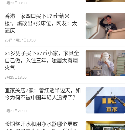
5月23日08:00
香港一家四口买下17㎡“纳米
楼”，爆改出3张床位，网友：太
逼仄
26
评
4月17日18:00
31岁男子买下37㎡小家，家具全
自己做，入住三年，暖居太有烟
火气
3月25日18:05
宜家关店7家：曾红透半边天，如
今为何不被中国年轻人追捧了？
3月21日21:00
长期烧开水和用净水器哪个更放