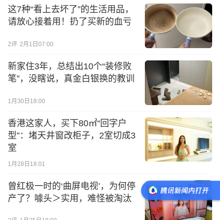
这7种“看上去坏了”的生活用品，
请放心接着用！扔了买新的血亏
2
评
2月1日07:00
新家住3年，总结出10个“装修败
笔”，没瞎说，真金白银换的教训
1月30日18:00
香港这家人，买下80㎡“回字户
型”：堵天井窗改柜子，2室切成3
室
1月28日18:01
曾红极一时的‘曲屏电视’，为何停
产了？噱头＞实用，难怪被淘汰