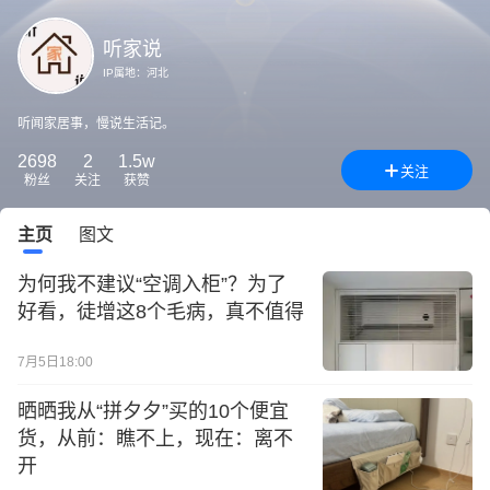
听家说
IP属地：
河北
听闻家居事，慢说生活记。
2698
2
1.5w
关注
粉丝
关注
获赞
主页
图文
为何我不建议“空调入柜”？为了
好看，徒增这8个毛病，真不值得
7月5日18:00
晒晒我从“拼夕夕”买的10个便宜
货，从前：瞧不上，现在：离不
开