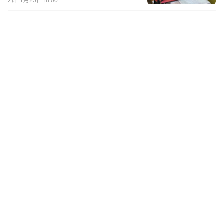
2
评
1月25日18:00
晒晒我无意发现的9大“冷门电
器”，刚开始瞧不上，用过后离不
开
2
评
1月22日21:05
她将“厢货”变成4㎡蜗居，水电气
暖一应俱全，这一住，就是两年
1月19日22:00
香港“囤积癖”老两口，买下43㎡
小家，3年后，杂物堆到无处下脚
1
评
1月18日18:00
晒晒我从“拼夕夕”买的11件便宜
货，看似“小破烂”，实则太好用