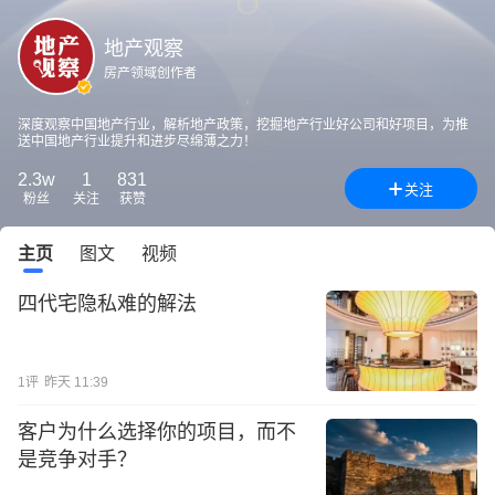
地产观察
房产领域创作者
深度观察中国地产行业，解析地产政策，挖掘地产行业好公司和好项目，为推
送中国地产行业提升和进步尽绵薄之力！
2.3w
1
831
关注
粉丝
关注
获赞
主页
图文
视频
四代宅隐私难的解法
1
评
昨天 11:39
客户为什么选择你的项目，而不
是竞争对手？