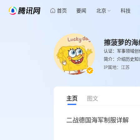
首页
要闻
北京
科技
擦菠萝的海
认证：军事领域创
简介：介绍历史知
IP属地：江苏
主页
图文
二战德国海军制服详解