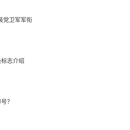
装党卫军军衔
级标志介绍
称号？