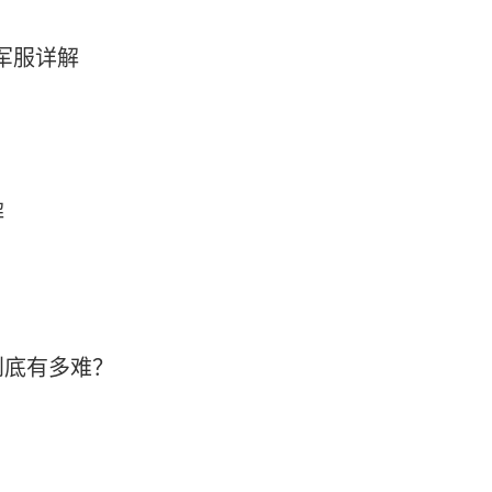
军军服详解
解
到底有多难？