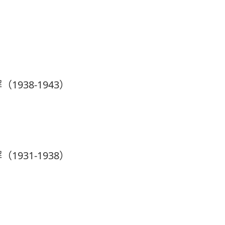
938-1943）
931-1938）