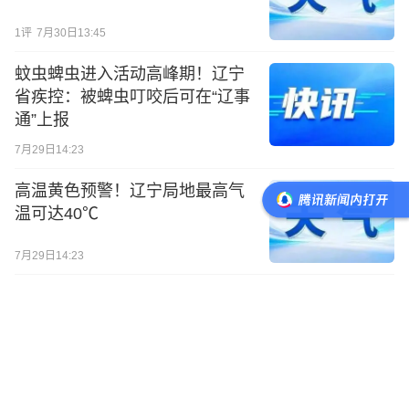
1
评
7月30日13:45
蚊虫蜱虫进入活动高峰期！辽宁
省疾控：被蜱虫叮咬后可在“辽事
通”上报
7月29日14:23
高温黄色预警！辽宁局地最高气
温可达40℃
7月29日14:23
作家东野圭吾因癌症去世，这种
癌，很多人发现就是中晚期...…
7月28日08:58
热度升级！辽宁多地迈入35°大