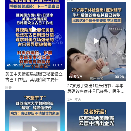
7052
00:07
美国中央情报局被曝已秘密设立
5.3万
00:28
古巴工作组，其现阶段主要任务
是设法在古巴制造分裂，谋求对
27岁男子查出1厘米结节，半年
昨天
美立场强硬的古巴领导层被替换
后确诊癌症并且已转移，医生：
出现这6个信号要警惕
1
评
昨天