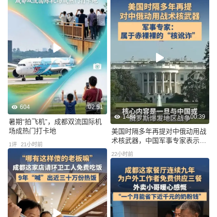
604
02:51
1484
00:39
暑期“拍飞机”，成都双流国际机
场成热门打卡地
美国时隔多年再提对中俄动用战
术核武器，中国军事专家表示，
1
评
21小时前
本质是想对中俄等国家实施战略
22小时前
震慑，属于赤裸裸的“核讹诈”