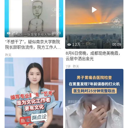
252
00:29
“不想干了”，疑似南京大学数院
1.2万
00:09
院长辞职信流传，院方工作人员
称，喻良教授已卸任院长一职，
8月6日傍晚，成都现绝美晚霞，
昨天
不清楚信的来源，也不清楚真假
云层中洒出金光
7
评
昨天