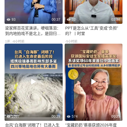
93
00:37
32
02:38
梁家辉百花奖演讲，哽咽落泪：
PPT是怎么从“工具”变成“负担”
到内地拍戏不是北上，是回归，
的？丨时堂
讲到动情之处，梁家辉捶胸哽
1
评
-6小时前
-5小时前
咽，称祖国的大好河山深深刻在
心底
1097
00:29
574
00:25
台风“白海豚”闭眼了！已进入生
“宝藏奶奶”蔡皋获颁2026年度