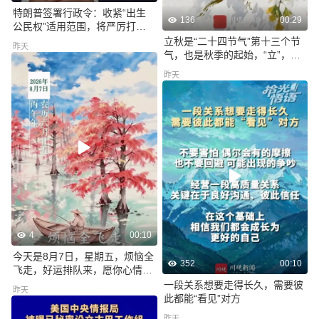
特朗普签署行政令：收紧“出生
136
00:29
公民权”适用范围，将严厉打击
赴美“生育旅游”
立秋是“二十四节气”第十三个节
昨天
气，也是秋季的起始，“立”，是
开始之意；“秋”，意为禾谷成
昨天
熟，暑气犹未消，蝉已试秋声
4
00:10
今天是8月7日，星期五，烦恼全
352
00:10
飞走，好运排队来，愿你心情舒
畅，笑口常开，早安！
一段关系想要走得长久，需要彼
昨天
此都能“看见”对方
昨天