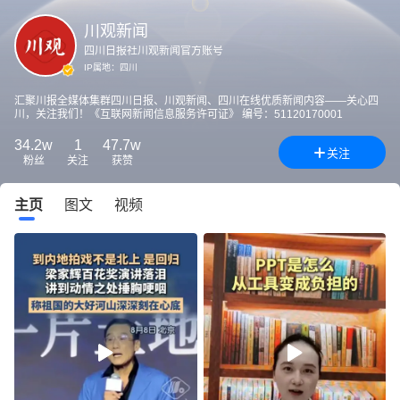
川观新闻
四川日报社川观新闻官方账号
IP属地：
四川
汇聚川报全媒体集群四川日报、川观新闻、四川在线优质新闻内容——关心四
川，关注我们！《互联网新闻信息服务许可证》 编号：51120170001
34.2w
1
47.7w
关注
粉丝
关注
获赞
主页
图文
视频