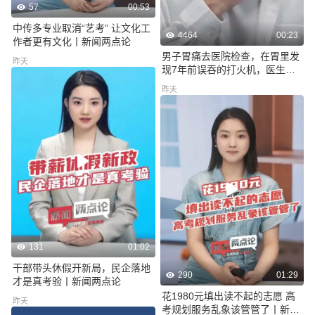
57
00:53
中传多专业取消“艺考” 让文化工
4464
00:23
作者更有文化丨新闻两点论
男子胃痛去医院检查，在胃里发
昨天
现7年前误吞的打火机，医生耗
时25分钟完整取出
昨天
131
01:02
干部带头休假开新局，民企落地
290
01:29
才是真考验丨新闻两点论
花1980元填出读不起的志愿 高
昨天
考规划服务乱象该管管了丨新闻