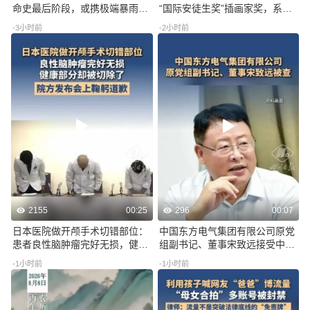
命史最后阶段，或携极端暴雨影
“国际安徒生奖”插画家奖，系该
响东部多省，四川等地局地也将
奖项60年来首位中国画家
-3小时前
-2小时前
有大暴雨
2155
00:25
296
00:07
日本医院做开颅手术切错部位：
中国东方电气集团有限公司原党
患者良性脑肿瘤完好无损，健康
组副书记、董事宋致远接受中央
部分被切除，已无法自主呼吸；
纪委国家监委纪律审查和监察调
-1小时前
-1小时前
院方鞠躬道歉
查