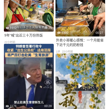
1552
00:25
3390
00:27
9年“喊”出近三十万份热饭
外卖小哥暖心感慨：一个月能省
22小时前
下近千元的奶粉钱
1
评
22小时前
1176
00:28