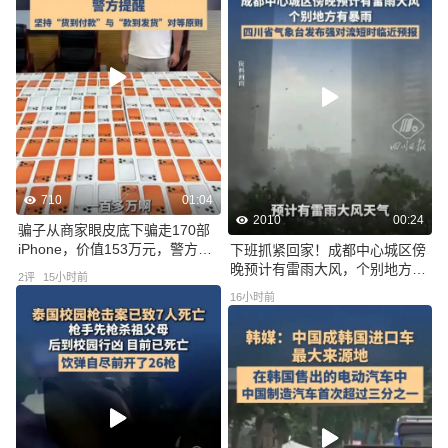
710
01:04
2010
00:24
骗子从商家眼皮底下骗走170部
iPhone，价值153万元，警方提
下班抓紧回家！成都中心城区傍
醒：坚持“货到付款”与“款到发
晚预计有雷雨大风，个别地方有
2
评
15小时前
货”对等原则，避免“先交货、后
暴雨
16小时前
付款”式交易，谨防货物被骗走