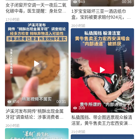
949
00:36
女子闭窗开空调一天一夜后二氧
化碳中毒，医生提醒：身处空调
1岁宝宝碰坏三亚一酒店纸巾
房时，最好每隔一小时就开窗通
盒，宝妈被要求赔付924元，发
17小时前
风5分钟
帖吐槽后酒店退还一半的钱，当
20小时前
地市监局回应：标价高于采购价
不算违规，双方可协商解决
456
00:31
309
00:34
泸溪河发布网传“桃酥出现金属
牙冠”调查结论：涉事消费者已
私撬围挡、带企图逃票观众躲清
澄清，所发视频不属实
洁室，黄牛售卖王力宏西安演唱
20小时前
会“内部通道”被抓获
21小时前