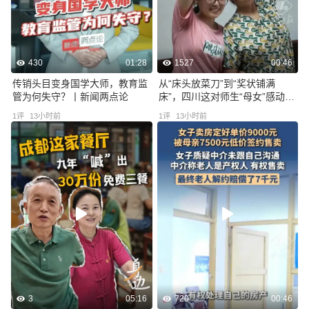
430
01:28
1527
00:46
传销头目变身国学大师，教育监
从“床头放菜刀”到“奖状铺满
管为何失守？丨新闻两点论
床”，四川这对师生“母女”感动全
网
1
评
13小时前
1
评
13小时前
3
05:16
720
00:46