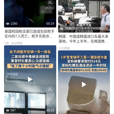
1380
00:24
1754
00:22
泰国校园枪击案已造成包括枪手
在内的7人死亡，枪手先枪杀祖
韩媒：中国成韩国进口车最大来
父母，后到校园行凶，饮弹自尽
源地，今年上半年，在韩国售出
2
评
16小时前
前开了26枪
的电动汽车中中国制造汽车首次
17小时前
超过三分之一
587
00:25