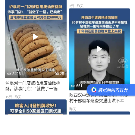
两点论
3
评
昨天
8428
00:25
泸溪河一门店被指用废油做桃
651
00:42
酥，涉事门店：“就做了一锅，
已卖出”，当地市场监管局已对
陕西汉中遭遇持续强降雨，30岁
15
评
昨天
其罚款6000元
村干部驱车巡查突遇山洪不幸牺
牲，十年前还因勇救群众登上央
昨天
视