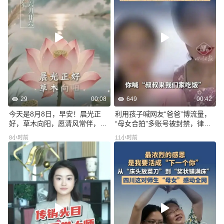
29
00:08
649
00:42
今天是8月8日，早安！晨光正
利用孩子喊网友“爸爸”博流量，
好，草木向阳，愿清风常伴，万
“母女合拍”多账号被封禁，律
事从容~
师：流量不是突破法律底线的
8小时前
11小时前
“免责牌”