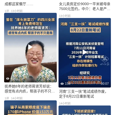
成都这家餐厅……
女儿卖房定价9000一平米被母亲
7500元签约，中介：老人是产权
1
评
13小时前
人，她说跟她对接
13小时前
416
00:45
158
00:07
抚养她8年的老师蒋贤芳却说：
感觉有点内疚，帮孩子的不只是
河南“三支一扶”笔试成绩作废，
我
定于8月22日重新笔试
1
评
14小时前
14小时前