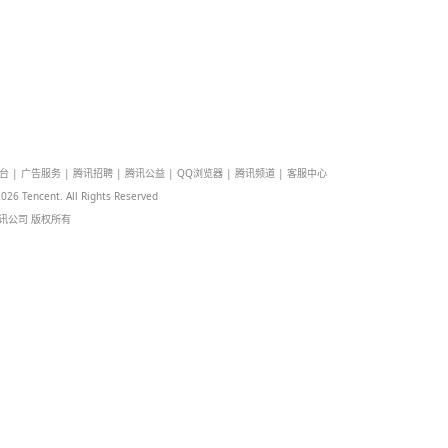
去首页看看
私政策
|
开放平台
|
广告服务
|
腾讯招聘
|
腾讯公益
|
QQ浏览器
|
腾讯频道
|
客
ight © 1998 -
2026
Tencent. All Rights Reserved
腾讯公司
版权所有