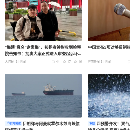
“梅姨”真名“谢家梅”，被拐者钟彬收到检察
中国宣布5
院告知书：拐卖大案正式进入审查起诉环
节，“判她死刑也弥补不了我们九个家庭”
大河报
-6小时前
44
17
16
界面新闻
3小时前